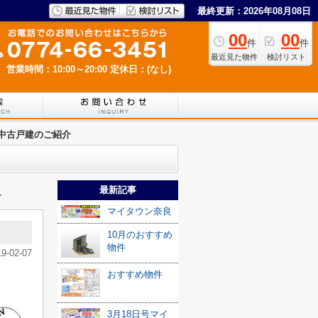
最終更新：2026年08月08日
00
00
件
件
最近見た物件
検討リスト
営業時間：10:00～20:00
定休日：(なし)
中古戸建のご紹介
最新記事
≫
マイタウン奈良
10月のおすすめ
物件
19-02-07
おすすめ物件
3月18日号マイ