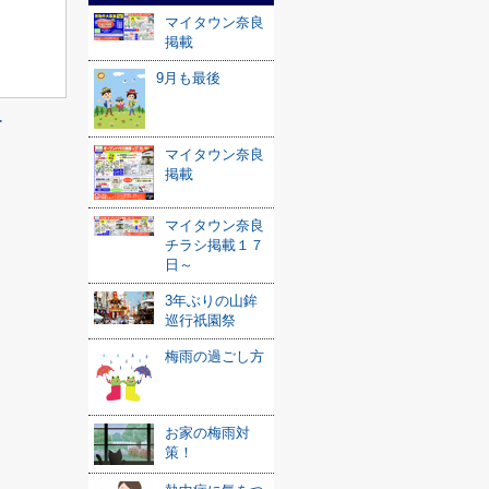
マイタウン奈良
掲載
9月も最後
≫
マイタウン奈良
掲載
マイタウン奈良
チラシ掲載１７
日～
3年ぶりの山鉾
巡行祇園祭
梅雨の過ごし方
お家の梅雨対
策！