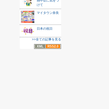
熱中症に気をつ
けて
マイタウン奈良
日本の祝日
>>全ての記事を見る
XML
RSS2.0