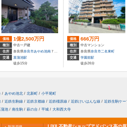
1億2,500万円
666万円
価格
価格
種別
中古一戸建
種別
中古マンション
住所
奈良県
奈良市
あやめ池南
７丁目
住所
奈良県
奈良市
二名東町
交通
菖蒲池駅
交通
学園前駅
徒歩15分
徒歩26分
台
/
あやめ池北
/
北新町
/
小平尾町
線
/
近鉄生駒線
/
近鉄京都線
/
近鉄橿原線
/
近鉄けいはんな線
/
近鉄生駒ケー
菖蒲池
/
南生駒
/
萩の台
/
平城
/
大和西大寺
LIXIL不動産ショップアドバンス高の
新築戸建