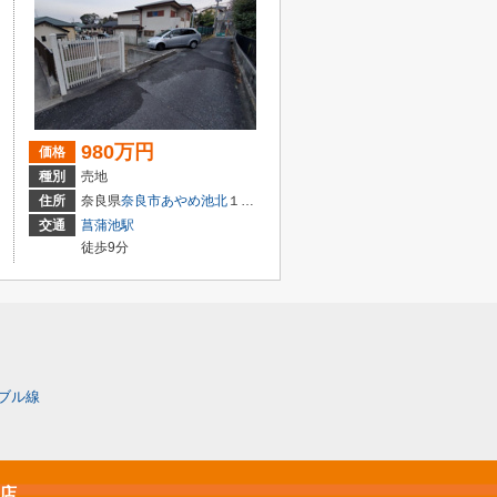
980万円
価格
種別
売地
住所
奈良県
奈良市
あやめ池北
１丁目
交通
菖蒲池駅
徒歩9分
ブル線
原店