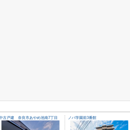
中古戸建 奈良市あやめ池南7丁目
ノバ学園前3番館