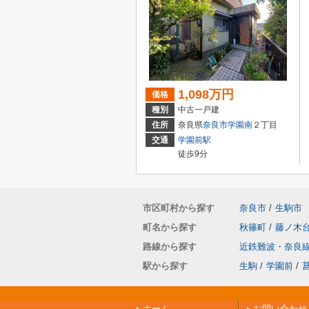
1,098万円
価格
種別
中古一戸建
住所
奈良県
奈良市
学園南
２丁目
交通
学園前駅
徒歩9分
市区町村から探す
奈良市
/
生駒市
町名から探す
秋篠町
/
藤ノ木
路線から探す
近鉄難波・奈良
駅から探す
生駒
/
学園前
/
ホーム
お問い合わせ