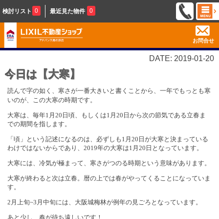
0
0
検討リスト
最近見た物件
お問合せ
DATE: 2019-01-20
今日は【大寒】
読んで字の如く、寒さが一番大きいと書くことから、一年でもっとも寒
いのが、この大寒の時期です。
大寒は、毎年
1
月
20
日頃、もしくは
1
月
20
日から次の節気である立春ま
での期間を指します。
「頃」という記述になるのは、必ずしも
1
月
20
日が大寒と決まっている
わけではないからであり、
2019
年の大寒は
1
月
20
日となっています。
大寒には、冷気が極まって、寒さがつのる時期という意味があります。
大寒が終わると次は立春。暦の上では春がやってくることになっていま
す。
2
月上旬
~3
月中旬には、大阪城梅林が例年の見ごろとなっています。
あと少し…春が待ち遠しいです！