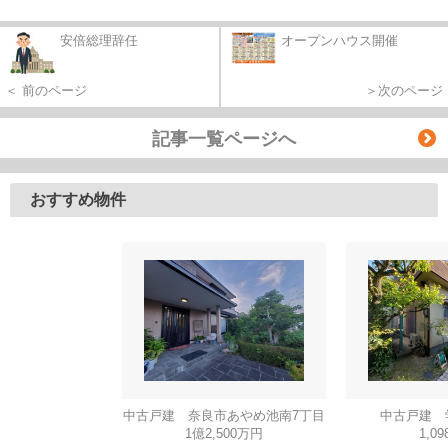
安倍総理辞任
オープンハウス開催
＜ 前のページ
＞次のページ
記事一覧ページへ
おすすめ物件
中古戸建 奈良市あやめ池南7丁目
中古戸建 
1億2,500万円
1,0