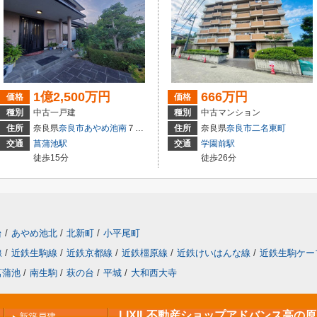
1億2,500万円
666万円
価格
価格
種別
中古一戸建
種別
中古マンション
住所
奈良県
奈良市
あやめ池南
７丁目
住所
奈良県
奈良市
二名東町
交通
菖蒲池駅
交通
学園前駅
徒歩15分
徒歩26分
台
/
あやめ池北
/
北新町
/
小平尾町
線
/
近鉄生駒線
/
近鉄京都線
/
近鉄橿原線
/
近鉄けいはんな線
/
近鉄生駒ケー
菖蒲池
/
南生駒
/
萩の台
/
平城
/
大和西大寺
LIXIL不動産ショップアドバンス高の
新築戸建