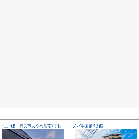
中古戸建 奈良市あやめ池南7丁目
ノバ学園前3番館