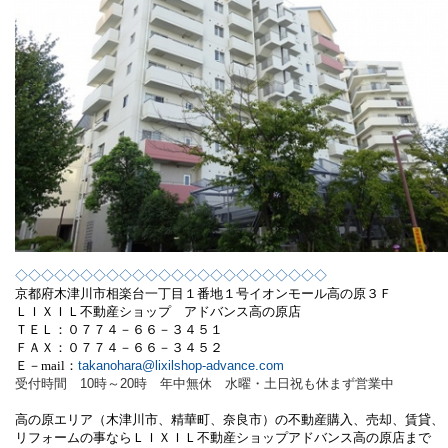
◇◇◇◇◇◇◇◇◇◇◇◇◇◇◇◇◇◇◇◇◇◇◇◇
京都府木津川市相楽台一丁目１番地１号
イオンモール高の原３Ｆ
ＬＩＸＩＬ不動産ショップ アドバンス高の原店
ＴＥＬ：０７７４－６６－３４５１
ＦＡＸ：０７７４－６６－３４５２
Ｅ－
mail
：
takanohara@lixilshop-advance.com
受付時間 10時～20時 年中無休 水曜・土日祝も休まず営業中
高の原エリア（木津川市、精華町、奈良市）の不動産購入、売却、賃貸、
リフォームの事ならＬＩＸＩＬ不動産ショップアドバンス高の原店まで