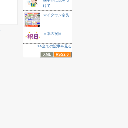
熱中症に気をつ
けて
マイタウン奈良
≫
日本の祝日
>>全ての記事を見る
XML
RSS2.0