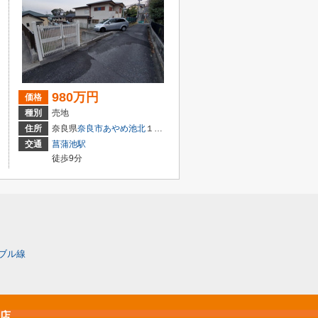
980万円
価格
種別
売地
住所
奈良県
奈良市
あやめ池北
１丁目
交通
菖蒲池駅
徒歩9分
ブル線
原店