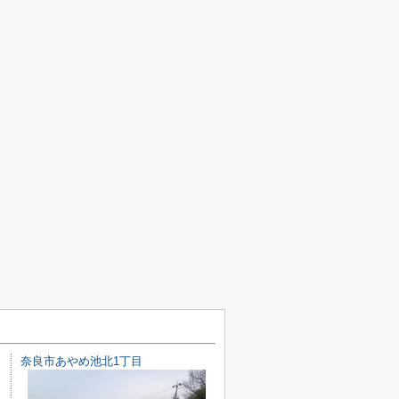
奈良市あやめ池北1丁目