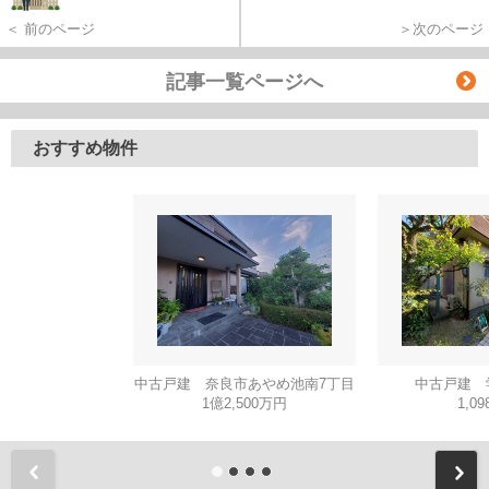
＜ 前のページ
＞次のページ
記事一覧ページへ
おすすめ物件
中古戸建 奈良市あやめ池南7丁目
中古戸建 
1億2,500万円
1,0