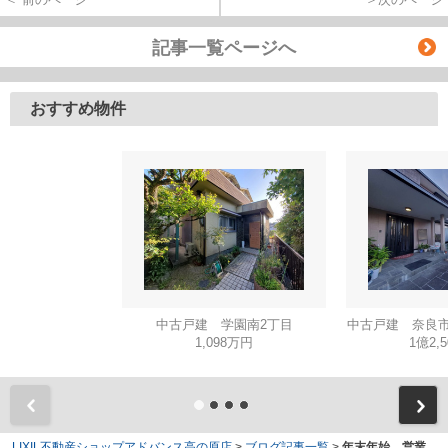
記事一覧ページへ
おすすめ物件
中古戸建 学園南2丁目
中古戸建 奈良市
1,098万円
1億2,
LIXIL不動産ショップアドバンス高の原店
>
ブログ記事一覧
>
年末年始、営業