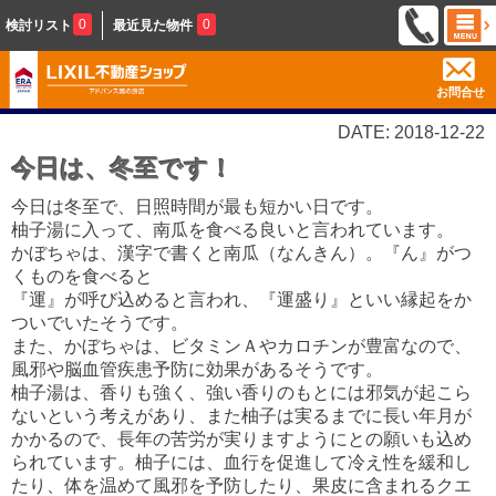
0
0
検討リスト
最近見た物件
お問合せ
DATE: 2018-12-22
今日は、冬至です！
今日は冬至で、日照時間が最も短かい日です。
柚子湯に入って、南瓜を食べる良いと言われています。
かぼちゃは、漢字で書くと南瓜（なんきん）。『ん』がつ
くものを食べると
『運』が呼び込めると言われ、『運盛り』といい縁起をか
ついでいたそうです。
また、かぼちゃは、ビタミンＡやカロチンが豊富なので、
風邪や脳血管疾患予防に効果があるそうです。
柚子湯は、香りも強く、強い香りのもとには邪気が起こら
ないという考えがあり、また柚子は実るまでに長い年月が
かかるので、長年の苦労が実りますようにとの願いも込め
られています。柚子には、血行を促進して冷え性を緩和し
たり、体を温めて風邪を予防したり、果皮に含まれるクエ