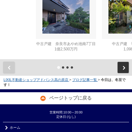
中古戸建 奈良市あやめ池南7丁目
中古戸建 
1億2,500万円
1,0
LIXIL不動産ショップアドバンス高の原店
>
ブログ記事一覧
>
今日は、冬至で
す！
ページトップに戻る
営業時間:10:00～20:00
定休日:(なし)
ホーム