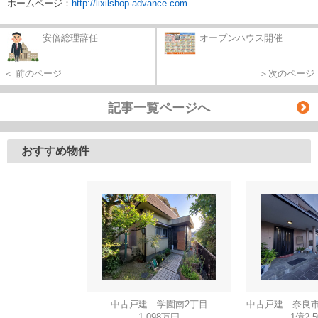
ホームページ：
http://lixilshop-advance.com
安倍総理辞任
オープンハウス開催
＜ 前のページ
＞次のページ
記事一覧ページへ
おすすめ物件
中古戸建 学園南2丁目
中古戸建 奈良市
1,098万円
1億2,