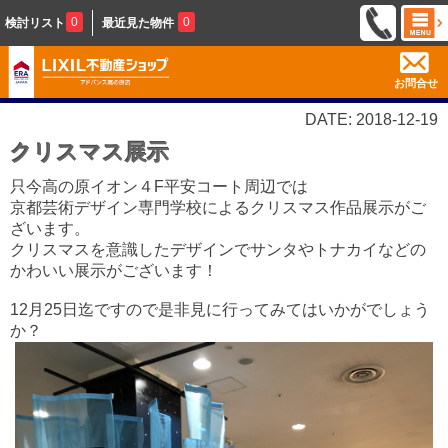
0
0
検討リスト
最近見た物件
お問合せ
DATE: 2018-12-19
クリスマス展示
只今高の原イオン４F平安コート周辺では
京都芸術デザイン専門学校によるクリスマス作品展示がご
ざいます。
クリスマスを意識したデザインでサンタやトナカイなどの
かわいい展示がございます！
12月25日迄ですので是非見に行ってみてはいかがでしょう
か？