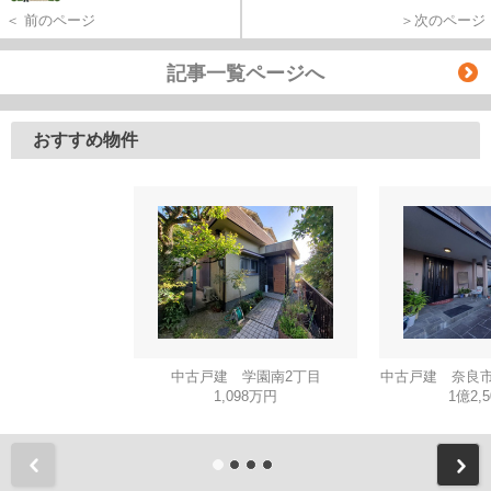
＜ 前のページ
＞次のページ
記事一覧ページへ
おすすめ物件
中古戸建 学園南2丁目
中古戸建 奈良市
1,098万円
1億2,