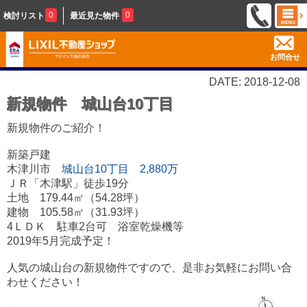
0
0
検討リスト
最近見た物件
お問合せ
DATE: 2018-12-08
新規物件 城山台10丁目
新規物件のご紹介！
新築戸建
木津川市
城山台10丁目 2,880万
ＪＲ「木津駅」徒歩19分
土地 179.44㎡（54.28坪）
建物 105.58㎡（31.93坪）
4ＬＤＫ 駐車2台可 浴室乾燥機等
2019年5月完成予定！
人気の城山台の新規物件ですので、是非お気軽にお問い合
わせください！