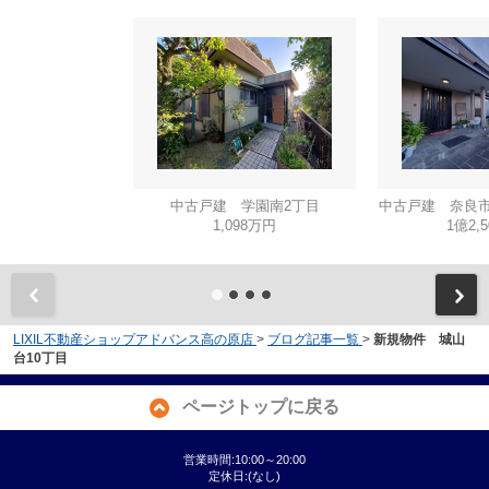
中古戸建 学園南2丁目
中古戸建 奈良市
1,098万円
1億2,
LIXIL不動産ショップアドバンス高の原店
>
ブログ記事一覧
>
新規物件 城山
台10丁目
ページトップに戻る
営業時間:10:00～20:00
定休日:(なし)