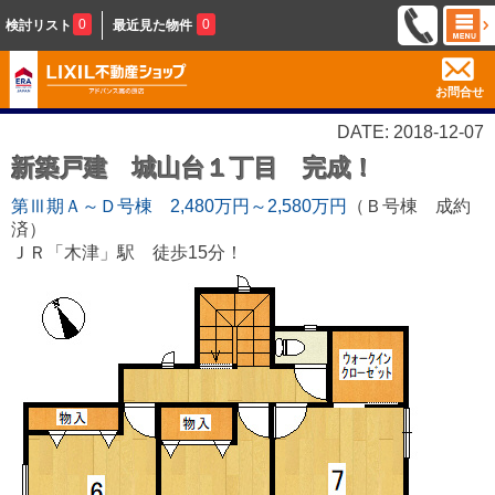
0
0
検討リスト
最近見た物件
お問合せ
DATE: 2018-12-07
新築戸建 城山台１丁目 完成！
第Ⅲ期Ａ～Ｄ号棟 2,480万円～2,580万円
（Ｂ号棟 成約
済）
ＪＲ「木津」駅 徒歩15分！