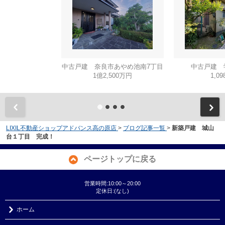
中古戸建 奈良市あやめ池南7丁目
中古戸建 
1億2,500万円
1,0
LIXIL不動産ショップアドバンス高の原店
>
ブログ記事一覧
>
新築戸建 城山
台１丁目 完成！
ページトップに戻る
営業時間:10:00～20:00
定休日:(なし)
ホーム