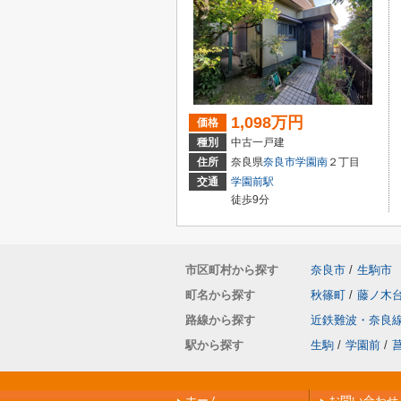
1,098万円
価格
種別
中古一戸建
住所
奈良県
奈良市
学園南
２丁目
交通
学園前駅
徒歩9分
市区町村から探す
奈良市
/
生駒市
町名から探す
秋篠町
/
藤ノ木
路線から探す
近鉄難波・奈良
駅から探す
生駒
/
学園前
/
ホーム
お問い合わせ