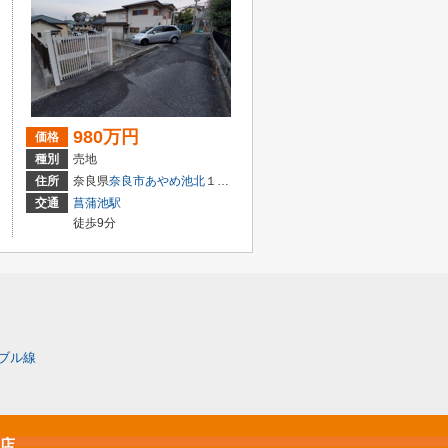
980万円
価格
種別
売地
住所
奈良県
奈良市
あやめ池北
１丁目
交通
菖蒲池駅
徒歩9分
ブル線
原店