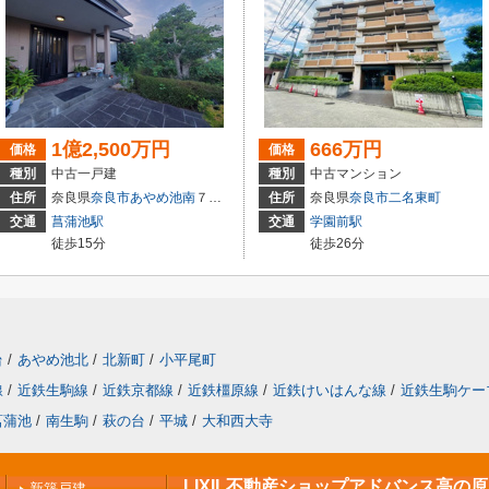
1億2,500万円
666万円
価格
価格
種別
中古一戸建
種別
中古マンション
住所
奈良県
奈良市
あやめ池南
７丁目
住所
奈良県
奈良市
二名東町
交通
菖蒲池駅
交通
学園前駅
徒歩15分
徒歩26分
台
/
あやめ池北
/
北新町
/
小平尾町
線
/
近鉄生駒線
/
近鉄京都線
/
近鉄橿原線
/
近鉄けいはんな線
/
近鉄生駒ケー
菖蒲池
/
南生駒
/
萩の台
/
平城
/
大和西大寺
LIXIL不動産ショップアドバンス高の
新築戸建