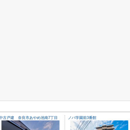
中古戸建 奈良市あやめ池南7丁目
ノバ学園前3番館