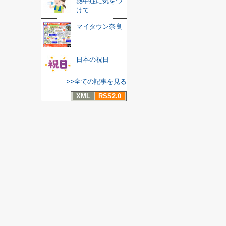
熱中症に気をつ
けて
マイタウン奈良
日本の祝日
>>全ての記事を見る
XML
RSS2.0