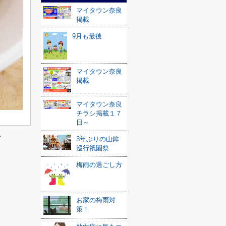
マイタウン奈良
掲載
9月も最後
マイタウン奈良
掲載
マイタウン奈良
チラシ掲載１７
日～
≫
3年ぶりの山鉾
巡行祇園祭
梅雨の過ごし方
お家の梅雨対
策！