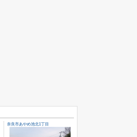
奈良市あやめ池北1丁目