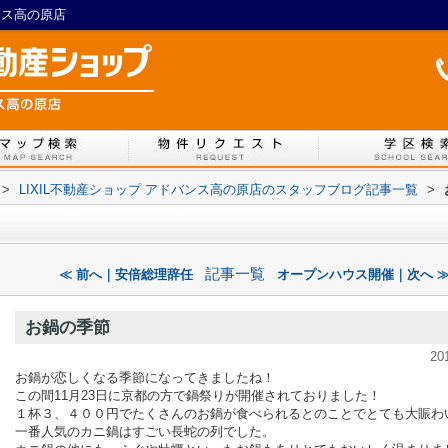
ンス高の原店
>
LIXIL不動産ショップ アドバンス高の原店のスタッフブログ記事一覧
>
記事一覧
≪ 前へ｜安倍総理辞任
オープンハウス開催｜次へ 
お鍋の季節
20
お鍋が恋しくなる季節になってきましたね！
この間11月23日に京都の方で鍋祭りが開催されておりました！
１杯３、４００円でたくさんのお鍋が食べられるとのことでとても大賑わ
一番人気のカニ鍋はすごい長蛇の列でした。