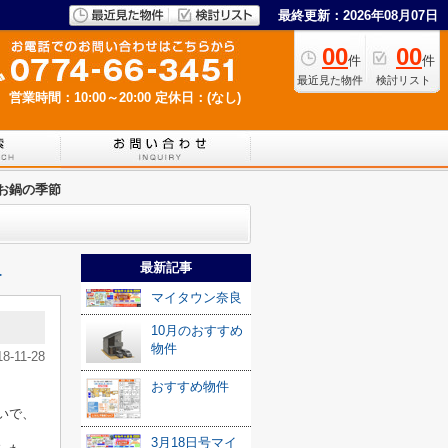
最終更新：2026年08月07日
00
00
件
件
最近見た物件
検討リスト
営業時間：10:00～20:00
定休日：(なし)
お鍋の季節
最新記事
≫
マイタウン奈良
10月のおすすめ
物件
18-11-28
おすすめ物件
いで、
3月18日号マイ