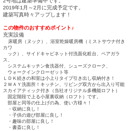
2号地は建築準備中です。
2019年1月～2月に完成予定です。
建築写真時々アップします！
この物件のおすすめポイント♪
充実設備
床暖房（ヌック）、浴室乾燥暖房機（ミストサウナ付き
カワ
ック）、サイドキャビネット付洗面化粧台、ペアガラ
ス、
システムキッチン食洗器付、シューズクローク、
ウォークインクローゼット等
ＬＤＫ続きの和室は小上りタイプ引き出し収納付き！
２ＷＡＹ洗面所！キッチン、リビング双方から出入り可能
スカイアティック付き（当社オリジナル多機能ロフト）
固定階段で上る小屋裏収納（ロフト）です。
部屋と同等の仕上げの為、使い方様々！
・収納に良し！
・子供の遊び部屋に良し！
・趣味の部屋に良し！
・書斎に良し！