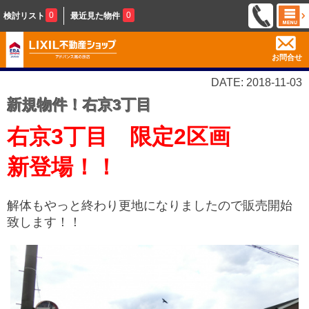
0
0
検討リスト
最近見た物件
お問合せ
DATE: 2018-11-03
新規物件！右京3丁目
右京3丁目 限定2区画
新登場！！
解体もやっと終わり更地になりましたので販売開始
致します！！