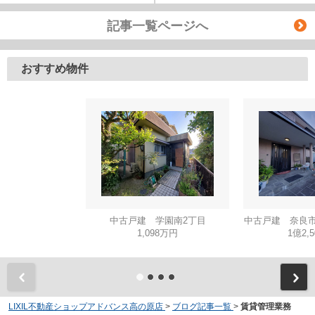
記事一覧ページへ
おすすめ物件
中古戸建 学園南2丁目
中古戸建 奈良市
1,098万円
1億2,
LIXIL不動産ショップアドバンス高の原店
>
ブログ記事一覧
>
賃貸管理業務