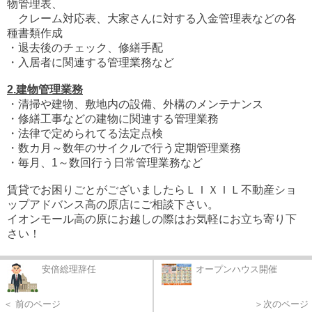
物管理表、
クレーム対応表、大家さんに対する入金管理表などの各
種書類作成
・退去後のチェック、修繕手配
・入居者に関連する管理業務など
2.建物管理業務
・清掃や建物、敷地内の設備、外構のメンテナンス
・修繕工事などの建物に関連する管理業務
・法律で定められてる法定点検
・数カ月～数年のサイクルで行う定期管理業務
・毎月、1～数回行う日常管理業務など
賃貸でお困りごとがございましたらＬＩＸＩＬ不動産ショ
ップアドバンス高の原店にご相談下さい。
イオンモール高の原にお越しの際はお気軽にお立ち寄り下
さい！
安倍総理辞任
オープンハウス開催
＜ 前のページ
＞次のページ