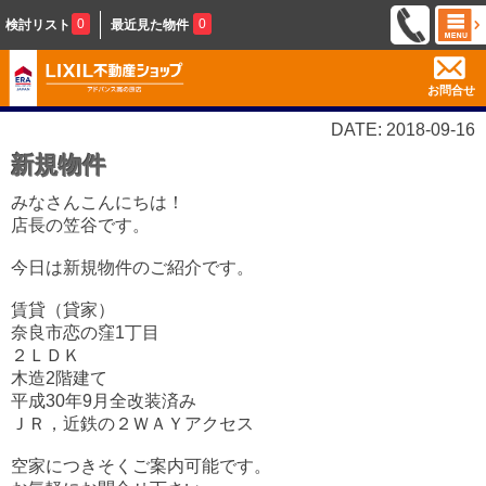
0
0
検討リスト
最近見た物件
お問合せ
DATE: 2018-09-16
新規物件
みなさんこんにちは！
店長の笠谷です。
今日は新規物件のご紹介です。
賃貸（貸家）
奈良市恋の窪1丁目
２ＬＤＫ
木造2階建て
平成30年9月全改装済み
ＪＲ，近鉄の２ＷＡＹアクセス
空家につきそくご案内可能です。