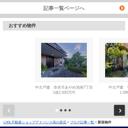
記事一覧ページへ
おすすめ物件
中古戸建 奈良市あやめ池南7丁目
中古戸建 
1億2,500万円
1,0
LIXIL不動産ショップアドバンス高の原店
>
ブログ記事一覧
>
新規物件