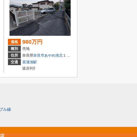
980万円
価格
種別
売地
住所
奈良県
奈良市
あやめ池北
１丁目
交通
菖蒲池駅
徒歩9分
ブル線
原店