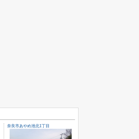
奈良市あやめ池北1丁目