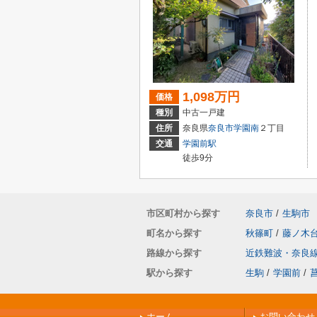
1,098万円
価格
種別
中古一戸建
住所
奈良県
奈良市
学園南
２丁目
交通
学園前駅
徒歩9分
市区町村から探す
奈良市
/
生駒市
町名から探す
秋篠町
/
藤ノ木
路線から探す
近鉄難波・奈良
駅から探す
生駒
/
学園前
/
ホーム
お問い合わせ