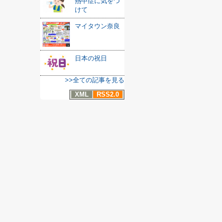
熱中症に気をつ
けて
マイタウン奈良
日本の祝日
>>全ての記事を見る
XML
RSS2.0