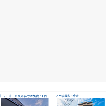
中古戸建 奈良市あやめ池南7丁目
ノバ学園前3番館