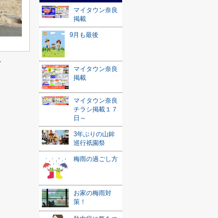
マイタウン奈良
掲載
9月も最後
≫
マイタウン奈良
掲載
マイタウン奈良
チラシ掲載１７
日～
3年ぶりの山鉾
巡行祇園祭
梅雨の過ごし方
お家の梅雨対
策！