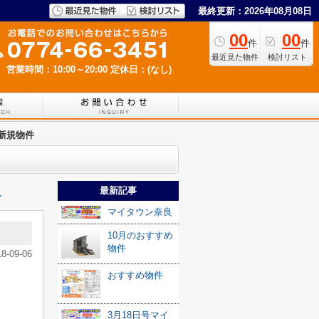
最終更新：2026年08月08日
00
00
件
件
最近見た物件
検討リスト
営業時間：10:00～20:00
定休日：(なし)
新規物件
最新記事
≫
マイタウン奈良
10月のおすすめ
物件
18-09-06
おすすめ物件
3月18日号マイ