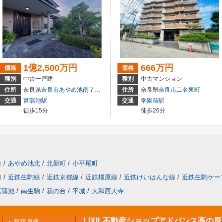
1億2,500万円
666万円
価格
価格
種別
中古一戸建
種別
中古マンション
住所
奈良県
奈良市
あやめ池南
７丁目
住所
奈良県
奈良市
二名東町
交通
菖蒲池駅
交通
学園前駅
徒歩15分
徒歩26分
台
/
あやめ池北
/
北新町
/
小平尾町
線
/
近鉄生駒線
/
近鉄京都線
/
近鉄橿原線
/
近鉄けいはんな線
/
近鉄生駒ケー
菖蒲池
/
南生駒
/
萩の台
/
平城
/
大和西大寺
LIXIL不動産ショップアドバンス高の
新築戸建