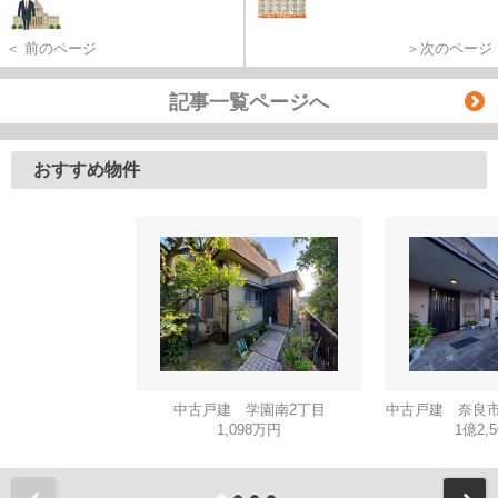
＜ 前のページ
＞次のページ
記事一覧ページへ
おすすめ物件
中古戸建 学園南2丁目
中古戸建 奈良市
1,098万円
1億2,