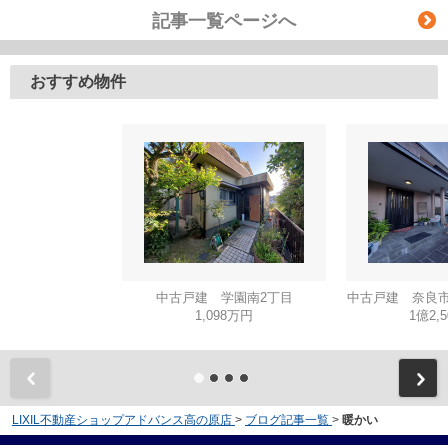
記事一覧ページへ
おすすめ物件
中古戸建 学園南2丁目
中古戸建 奈良市
1,098万円
1億2,
LIXIL不動産ショップアドバンス高の原店
>
ブログ記事一覧
>
暖かい