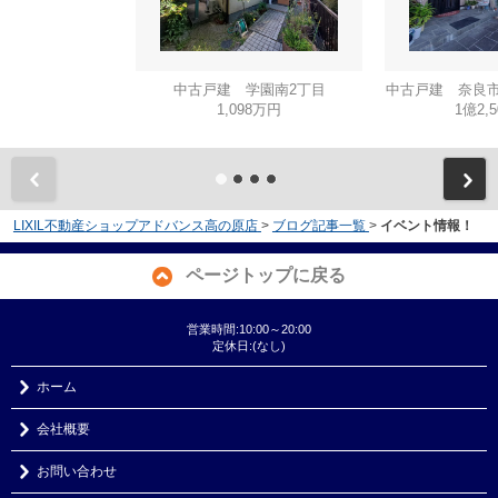
中古戸建 学園南2丁目
中古戸建 奈良市
1,098万円
1億2,
LIXIL不動産ショップアドバンス高の原店
>
ブログ記事一覧
>
イベント情報！
ページトップに戻る
営業時間:10:00～20:00
定休日:(なし)
ホーム
会社概要
お問い合わせ