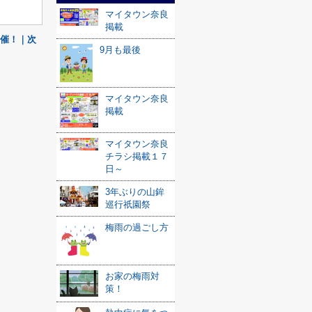
マイタウン奈良
掲載
催！｜次
9月も最後
マイタウン奈良
掲載
マイタウン奈良
チラシ掲載１７
日～
3年ぶりの山鉾
巡行祇園祭
梅雨の過ごし方
お家の梅雨対
策！