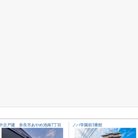
中古戸建 奈良市あやめ池南7丁目
ノバ学園前3番館