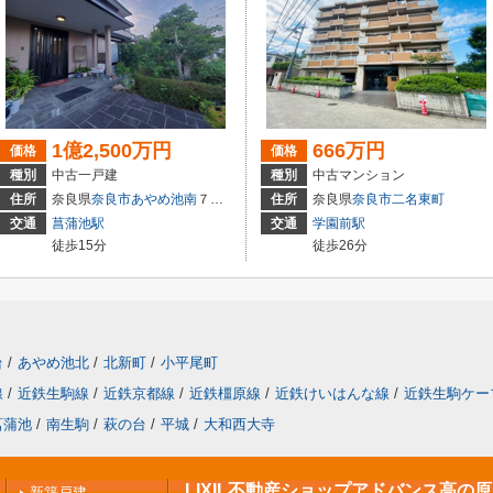
1億2,500万円
666万円
価格
価格
種別
中古一戸建
種別
中古マンション
住所
奈良県
奈良市
あやめ池南
７丁目
住所
奈良県
奈良市
二名東町
交通
菖蒲池駅
交通
学園前駅
徒歩15分
徒歩26分
台
/
あやめ池北
/
北新町
/
小平尾町
線
/
近鉄生駒線
/
近鉄京都線
/
近鉄橿原線
/
近鉄けいはんな線
/
近鉄生駒ケー
菖蒲池
/
南生駒
/
萩の台
/
平城
/
大和西大寺
LIXIL不動産ショップアドバンス高の
新築戸建