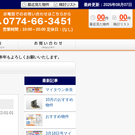
最終更新：2026年08月07日
00
00
件
件
最近見た物件
検討リスト
営業時間：10:00～20:00
定休日：(なし)
本年もよろしくお願いいたします。
最新記事
マイタウン奈良
10月のおすすめ
物件
22-01-01
おすすめ物件
3月18日号マイ