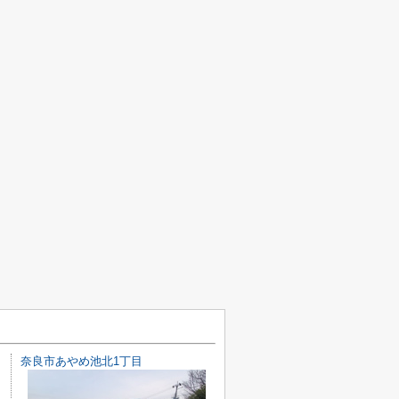
奈良市あやめ池北1丁目