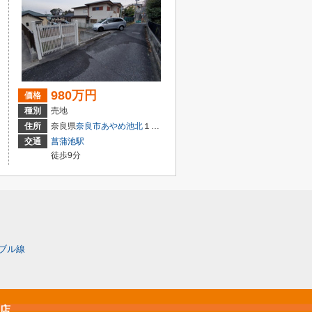
980万円
価格
種別
売地
住所
奈良県
奈良市
あやめ池北
１丁目
交通
菖蒲池駅
徒歩9分
ブル線
原店