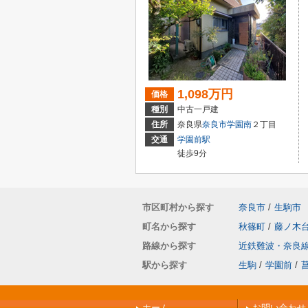
1,098万円
価格
種別
中古一戸建
住所
奈良県
奈良市
学園南
２丁目
交通
学園前駅
徒歩9分
市区町村から探す
奈良市
/
生駒市
町名から探す
秋篠町
/
藤ノ木
路線から探す
近鉄難波・奈良
駅から探す
生駒
/
学園前
/
ホーム
お問い合わせ