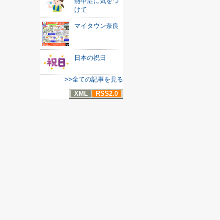
熱中症に気をつ
けて
マイタウン奈良
日本の祝日
>>全ての記事を見る
XML
RSS2.0