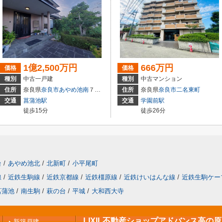
1億2,500万円
666万円
価格
価格
種別
中古一戸建
種別
中古マンション
住所
奈良県
奈良市
あやめ池南
７丁目
住所
奈良県
奈良市
二名東町
交通
菖蒲池駅
交通
学園前駅
徒歩15分
徒歩26分
台
/
あやめ池北
/
北新町
/
小平尾町
線
/
近鉄生駒線
/
近鉄京都線
/
近鉄橿原線
/
近鉄けいはんな線
/
近鉄生駒ケー
菖蒲池
/
南生駒
/
萩の台
/
平城
/
大和西大寺
LIXIL不動産ショップアドバンス高の
新築戸建