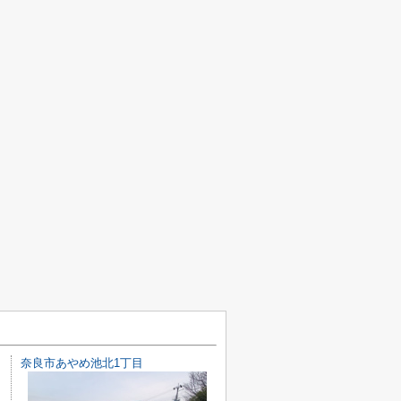
奈良市あやめ池北1丁目