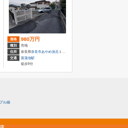
980万円
価格
種別
売地
住所
奈良県
奈良市
あやめ池北
１丁目
交通
菖蒲池駅
徒歩9分
ブル線
原店