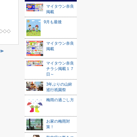
マイタウン奈良
掲載
9月も最後
◇◇◇
マイタウン奈良
掲載
≫
マイタウン奈良
チラシ掲載１７
日～
3年ぶりの山鉾
巡行祇園祭
梅雨の過ごし方
お家の梅雨対
策！