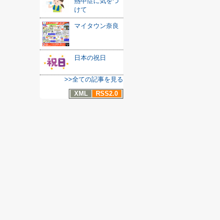
熱中症に気をつ
けて
マイタウン奈良
日本の祝日
>>全ての記事を見る
XML
RSS2.0