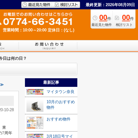
最終更新：2026年08月09日
00
00
件
件
最近見た物件
検討リスト
営業時間：10:00～20:00
定休日：(なし)
今日は何の日？
最新記事
≫
マイタウン奈良
10月のおすすめ
物件
20-10-28
おすすめ物件
が、東
の7周年
3月18日号マイ