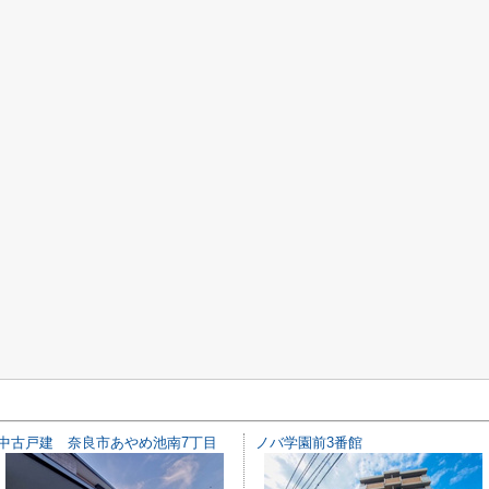
中古戸建 奈良市あやめ池南7丁目
ノバ学園前3番館