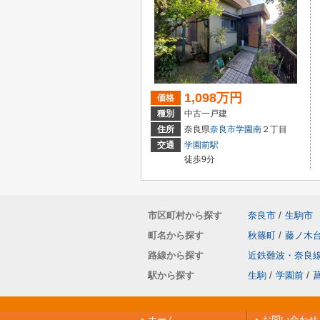
1,098万円
価格
種別
中古一戸建
住所
奈良県
奈良市
学園南
２丁目
交通
学園前駅
徒歩9分
市区町村から探す
奈良市
/
生駒市
町名から探す
秋篠町
/
藤ノ木
路線から探す
近鉄難波・奈良
駅から探す
生駒
/
学園前
/
ホーム
お問い合わせ