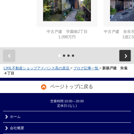
中古戸建 学園南2丁目
中古戸建 奈良市
1,098万円
1億2,
LIXIL不動産ショップアドバンス高の原店
>
ブログ記事一覧
>
新築戸建 朱雀
４丁目
ページトップに戻る
営業時間:10:00～20:00
定休日:(なし)
ホーム
会社概要