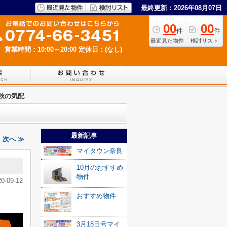
最終更新：2026年08月07日
00
00
件
件
最近見た物件
検討リスト
営業時間：10:00～20:00
定休日：(なし)
秋の気配
最新記事
次へ ≫
マイタウン奈良
10月のおすすめ
物件
20-09-12
おすすめ物件
。
3月18日号マイ