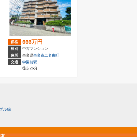
666万円
価格
種別
中古マンション
住所
奈良県
奈良市
二名東町
交通
学園前駅
徒歩26分
ブル線
原店