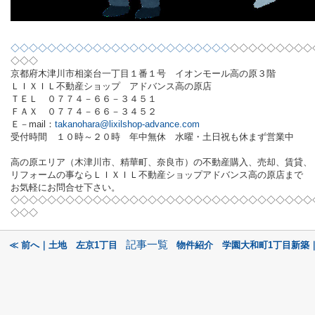
◇◇◇◇◇◇◇◇◇◇◇◇◇◇◇◇◇◇◇◇◇◇◇◇
◇◇◇◇◇◇◇◇◇
◇◇◇
京都府木津川市相楽台一丁目１番１号 イオンモール高の原３階
ＬＩＸＩＬ不動産ショップ アドバンス高の原店
ＴＥＬ ０７７４－６６－３４５１
ＦＡＸ ０７７４－６６－３４５２
Ｅ－
mail
：
takanohara@lixilshop-advance.com
受付時間 １０時～２０時 年中無休 水曜・土日祝も休まず営業中
高の原エリア（木津川市、精華町、奈良市）の不動産購入、売却、賃貸、
リフォームの事ならＬＩＸＩＬ不動産ショップアドバンス高の原店まで
お気軽にお問合せ下さい。
◇◇◇◇◇◇◇◇◇◇◇◇◇◇◇◇◇◇◇◇◇◇◇◇◇◇◇◇◇◇◇◇◇
◇◇◇
記事一覧
≪ 前へ｜土地 左京1丁目
物件紹介 学園大和町1丁目新築｜