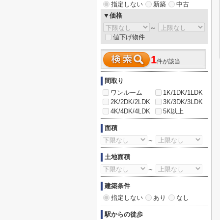
指定しない
新築
中古
▼価格
～
値下げ物件
1
件が該当
間取り
ワンルーム
1K/1DK/1LDK
2K/2DK/2LDK
3K/3DK/3LDK
4K/4DK/4LDK
5K以上
面積
～
土地面積
～
建築条件
指定しない
あり
なし
駅からの徒歩