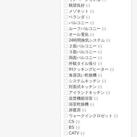
眺望良好
(-)
メゾネット
(-)
ベランダ
(-)
バルコニー
(-)
ルーフバルコニー
(-)
オール電化
(-)
24時間換気システム
(-)
２面バルコニー
(-)
３面バルコニー
(-)
両面バルコニー
(-)
外観タイル張り
(-)
IHクッキングヒーター
(-)
食器洗い乾燥機
(-)
システムキッチン
(-)
対面式キッチン
(-)
アイランドキッチン
(-)
追焚機能浴室
(-)
浴室乾燥機
(-)
床暖房
(-)
ウォークインクロゼット
(-)
CS
(-)
BS
(-)
CATV
(-)