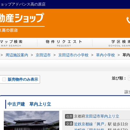
産ショップアドバンス高の原店
>
周辺施設案内
>
京田辺市
>
京田辺市の小学校
>
草内小学校
>
草内
並び順：
販売物件のみ表示
該
中古戸建 草内上り立
京都府
京田辺市
草内上リ立
住所
交通
近鉄京都線
「
興戸
」駅 徒歩11分