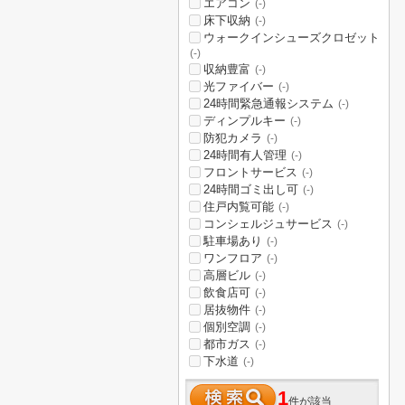
エアコン
(-)
床下収納
(-)
ウォークインシューズクロゼット
(-)
収納豊富
(-)
光ファイバー
(-)
24時間緊急通報システム
(-)
ディンプルキー
(-)
防犯カメラ
(-)
24時間有人管理
(-)
フロントサービス
(-)
24時間ゴミ出し可
(-)
住戸内覧可能
(-)
コンシェルジュサービス
(-)
駐車場あり
(-)
ワンフロア
(-)
高層ビル
(-)
飲食店可
(-)
居抜物件
(-)
個別空調
(-)
都市ガス
(-)
下水道
(-)
1
件が該当