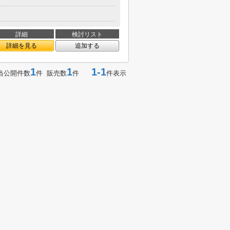
詳細
検討リスト
詳細を見る
追加する
1
1
1-1
当公開件数
件 販売数
件
件表示