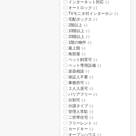
インターネット対応
(-)
オートロック
(-)
TVモニタ付インターホン
(-)
宅配ボックス
(-)
2階以上
(-)
10階以上
(-)
20階以上
(-)
1階の物件
(-)
最上階
(-)
角部屋
(-)
ペット飼育可
(-)
ペット専用設備
(-)
楽器相談
(-)
保証人不要
(-)
事務所可
(-)
２人入居可
(-)
バリアフリー
(-)
分割可
(-)
分譲タイプ
(-)
管理人常駐
(-)
二世帯住宅
(-)
フリーレント
(-)
カードキー
(-)
オープンハウス
(-)