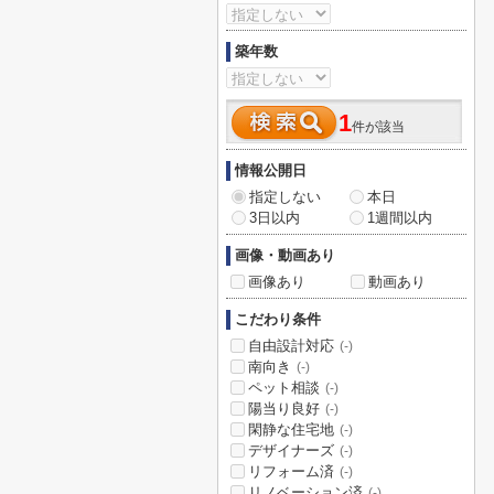
築年数
1
件が該当
情報公開日
指定しない
本日
3日以内
1週間以内
画像・動画あり
画像あり
動画あり
こだわり条件
自由設計対応
(-)
南向き
(-)
ペット相談
(-)
陽当り良好
(-)
閑静な住宅地
(-)
デザイナーズ
(-)
リフォーム済
(-)
リノベーション済
(-)