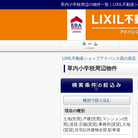
草内小学校周辺の物件一覧｜LIXIL不動
LIXIL不動産ショップアドバンス高の原店
草内小学校周辺物件
種別で絞り込む
現在の種別
土地(売買),戸建(売買),マンション(売
買),賃貸,店舗(賃貸),事務所(賃貸),土地
(賃貸),住宅以外建物全部,駐車場