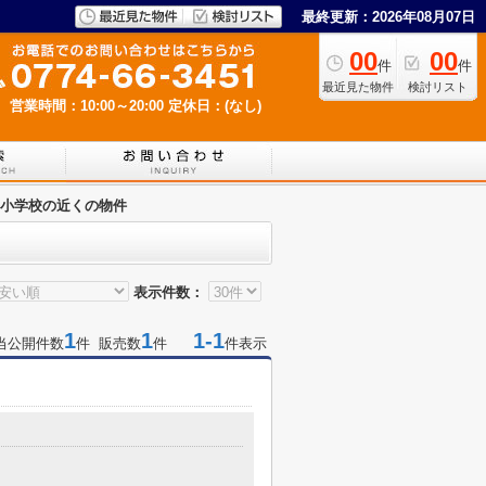
最終更新：2026年08月07日
00
00
件
件
最近見た物件
検討リスト
営業時間：10:00～20:00
定休日：(なし)
小学校の近くの物件
表示件数：
1
1
1-1
当公開件数
件 販売数
件
件表示