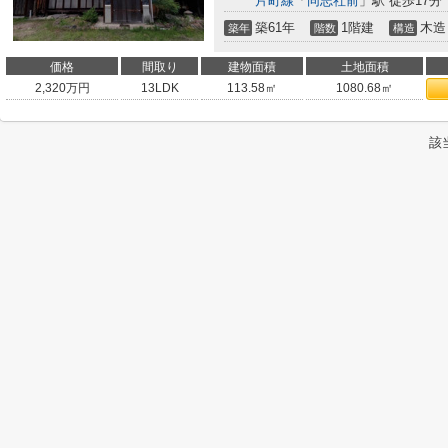
片町線
「
同志社前
」駅 徒歩17分
築61年
1階建
木造
築年
階数
構造
価格
間取り
建物面積
土地面積
2,320
万円
13LDK
113.58㎡
1080.68㎡
該