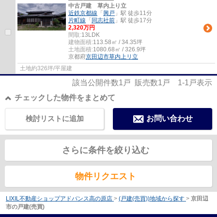
中古戸建 草内上り立
近鉄京都線
「
興戸
」駅 徒歩11分
片町線
「
同志社前
」駅 徒歩17分
2,320万円
間取:
13LDK
建物面積:
113.58㎡ / 34.35坪
土地面積:
1080.68㎡ / 326.9坪
京都府
京田辺市
草内上リ立
土地約326坪/平屋建
該当公開件数
1
戸 販売数
1
戸
1-1
戸表示
チェックした物件をまとめて
検討リストに追加
お問い合わせ
さらに条件を絞り込む
物件リクエスト
LIXIL不動産ショップアドバンス高の原店
>
(戸建(売買))地域から探す
>
京田辺
市の戸建(売買)