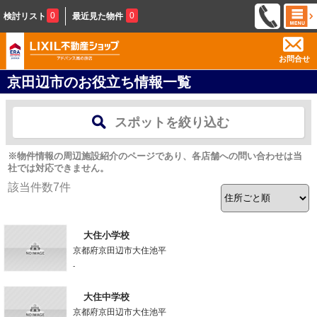
0
0
検討リスト
最近見た物件
お問合せ
京田辺市のお役立ち情報一覧
スポットを絞り込む
※物件情報の周辺施設紹介のページであり、各店舗への問い合わせは当
社では対応できません。
該当件数
7
件
大住小学校
京都府京田辺市大住池平
-
大住中学校
京都府京田辺市大住池平