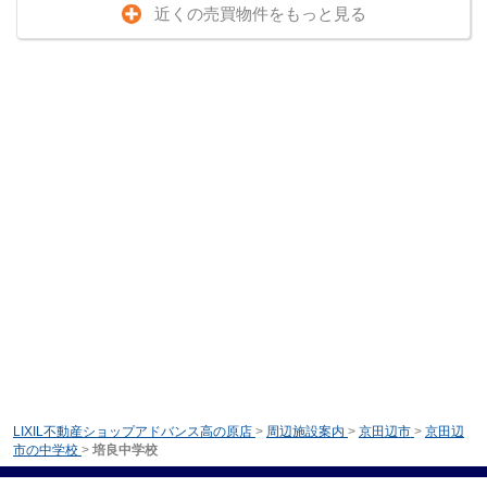
近くの売買物件をもっと見る
LIXIL不動産ショップアドバンス高の原店
>
周辺施設案内
>
京田辺市
>
京田辺
市の中学校
>
培良中学校