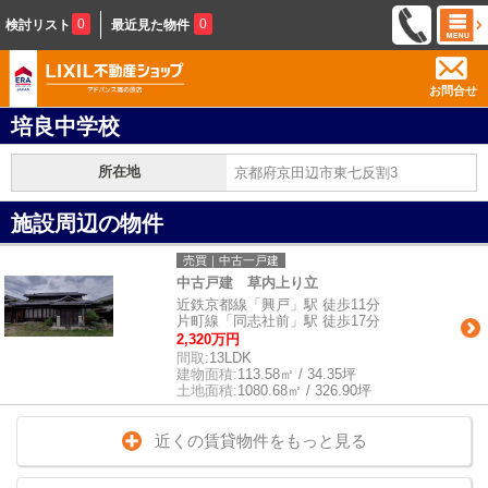
0
0
検討リスト
最近見た物件
お問合せ
培良中学校
所在地
京都府京田辺市東七反割3
施設周辺の物件
売買｜中古一戸建
中古戸建 草内上り立
近鉄京都線「興戸」駅 徒歩11分
片町線「同志社前」駅 徒歩17分
2,320万円
間取:
13LDK
建物面積:
113.58㎡ / 34.35坪
土地面積:
1080.68㎡ / 326.90坪
近くの賃貸物件をもっと見る