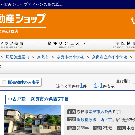
IL不動産ショップアドバンス高の原店
>
周辺施設案内
>
奈良市
>
奈良市の小学校
>
奈良市立六条小学校
>
件
並び順：
販売物件のみ表示
1
1-1
該当公開件数
件
件表示
中古戸建 奈良市六条西5丁目
奈良県
奈良市
六条西
５丁目
住所
交通
近鉄橿原線
「
西ノ京
」駅 徒歩25
築36年
2階建
木造
築年
階数
構造