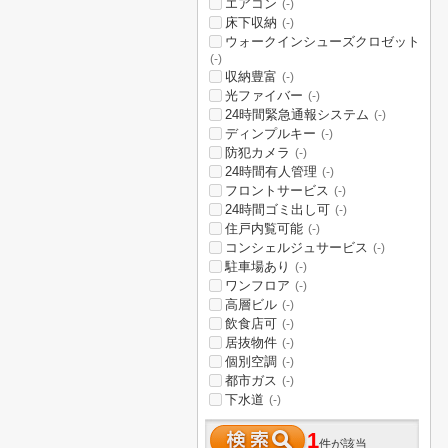
エアコン
(-)
床下収納
(-)
ウォークインシューズクロゼット
(-)
収納豊富
(-)
光ファイバー
(-)
24時間緊急通報システム
(-)
ディンプルキー
(-)
防犯カメラ
(-)
24時間有人管理
(-)
フロントサービス
(-)
24時間ゴミ出し可
(-)
住戸内覧可能
(-)
コンシェルジュサービス
(-)
駐車場あり
(-)
ワンフロア
(-)
高層ビル
(-)
飲食店可
(-)
居抜物件
(-)
個別空調
(-)
都市ガス
(-)
下水道
(-)
1
件が該当