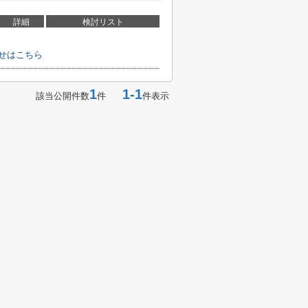
詳細
検討リスト
せはこちら
1
1-1
該当公開件数
件
件表示