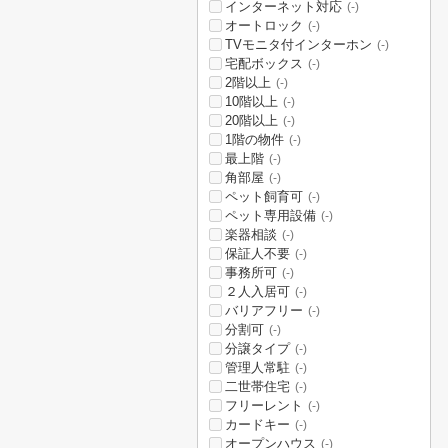
インターネット対応
(-)
オートロック
(-)
TVモニタ付インターホン
(-)
宅配ボックス
(-)
2階以上
(-)
10階以上
(-)
20階以上
(-)
1階の物件
(-)
最上階
(-)
角部屋
(-)
ペット飼育可
(-)
ペット専用設備
(-)
楽器相談
(-)
保証人不要
(-)
事務所可
(-)
２人入居可
(-)
バリアフリー
(-)
分割可
(-)
分譲タイプ
(-)
管理人常駐
(-)
二世帯住宅
(-)
フリーレント
(-)
カードキー
(-)
オープンハウス
(-)