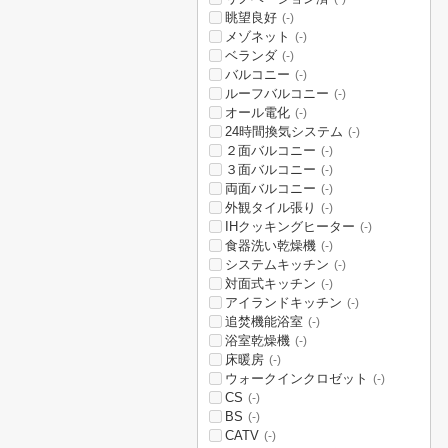
眺望良好
(-)
メゾネット
(-)
ベランダ
(-)
バルコニー
(-)
ルーフバルコニー
(-)
オール電化
(-)
24時間換気システム
(-)
２面バルコニー
(-)
３面バルコニー
(-)
両面バルコニー
(-)
外観タイル張り
(-)
IHクッキングヒーター
(-)
食器洗い乾燥機
(-)
システムキッチン
(-)
対面式キッチン
(-)
アイランドキッチン
(-)
追焚機能浴室
(-)
浴室乾燥機
(-)
床暖房
(-)
ウォークインクロゼット
(-)
CS
(-)
BS
(-)
CATV
(-)