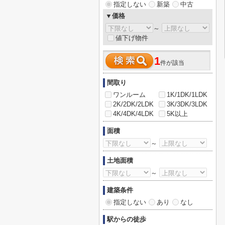
指定しない
新築
中古
▼価格
～
値下げ物件
1
件が該当
間取り
ワンルーム
1K/1DK/1LDK
2K/2DK/2LDK
3K/3DK/3LDK
4K/4DK/4LDK
5K以上
面積
～
土地面積
～
建築条件
指定しない
あり
なし
駅からの徒歩