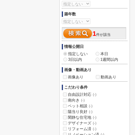
築年数
1
件が該当
情報公開日
指定しない
本日
3日以内
1週間以内
画像・動画あり
画像あり
動画あり
こだわり条件
自由設計対応
(-)
南向き
(-)
ペット相談
(-)
陽当り良好
(-)
閑静な住宅地
(-)
デザイナーズ
(-)
リフォーム済
(-)
リノベーション済
(-)