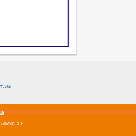
ブル線
原店
ル高の原 ３Ｆ