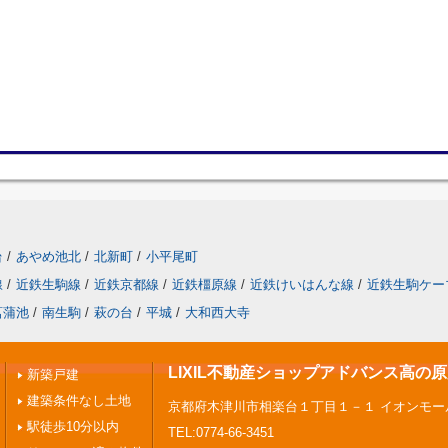
台
/
あやめ池北
/
北新町
/
小平尾町
線
/
近鉄生駒線
/
近鉄京都線
/
近鉄橿原線
/
近鉄けいはんな線
/
近鉄生駒ケー
菖蒲池
/
南生駒
/
萩の台
/
平城
/
大和西大寺
LIXIL不動産ショップアドバンス高の
新築戸建
建築条件なし土地
京都府木津川市相楽台１丁目１－１ イオンモー
駅徒歩10分以内
TEL:0774-66-3451