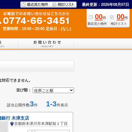
最終更新：2026年08月07日
00
00
件
件
最近見た物件
検討リスト
営業時間：10:00～20:00
定休日：(なし)
は対応できません。
並び順：
3
1-3
該当公開件数
件
件表示
都銀行 木津支店
京都府木津川市木津駅前１丁目