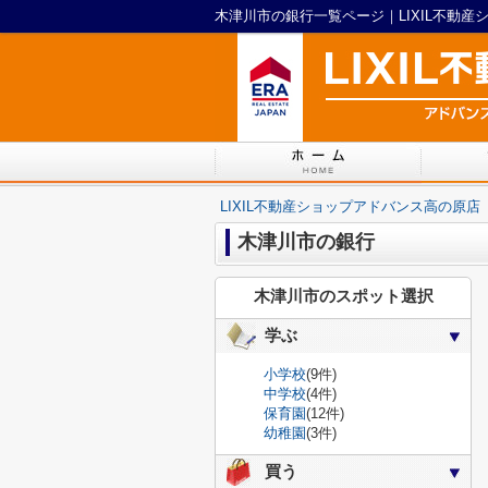
木津川市の銀行一覧ページ｜LIXIL不動
LIXIL不動産ショップアドバンス高の原店
木津川市の銀行
木津川市のスポット選択
学ぶ
小学校
(9件)
中学校
(4件)
保育園
(12件)
幼稚園
(3件)
買う