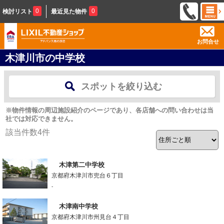
0
0
検討リスト
最近見た物件
お問合せ
木津川市の中学校
スポットを絞り込む
※物件情報の周辺施設紹介のページであり、各店舗への問い合わせは当
社では対応できません。
該当件数
4
件
木津第二中学校
京都府木津川市兜台６丁目
-
木津南中学校
京都府木津川市州見台４丁目