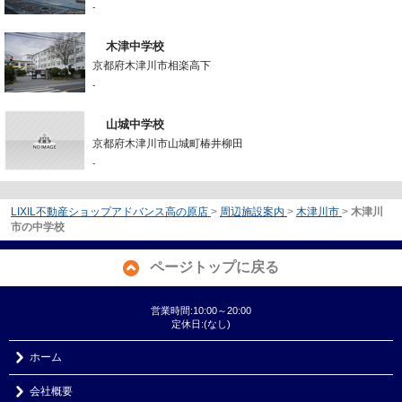
-
木津中学校
京都府木津川市相楽高下
-
山城中学校
京都府木津川市山城町椿井柳田
-
LIXIL不動産ショップアドバンス高の原店
>
周辺施設案内
>
木津川市
>
木津川
市の中学校
ページトップに戻る
営業時間:10:00～20:00
定休日:(なし)
ホーム
会社概要