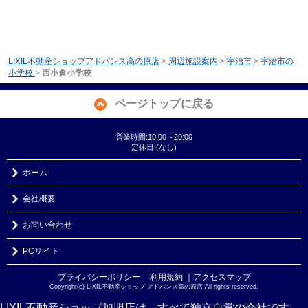
LIXIL不動産ショップアドバンス高の原店
>
周辺施設案内
>
宇治市
>
宇治市の
小学校
>
西小倉小学校
ページトップに戻る
営業時間:10:00～20:00
定休日:(なし)
ホーム
会社概要
お問い合わせ
PCサイト
プライバシーポリシー
利用規約
｜アクセスマップ
｜
Copyright(c) LIXIL不動産ショップ アドバンス高の原店 All rights reserved.
LIXIL不動産ショップ加盟店は、すべて独立自営の会社です。