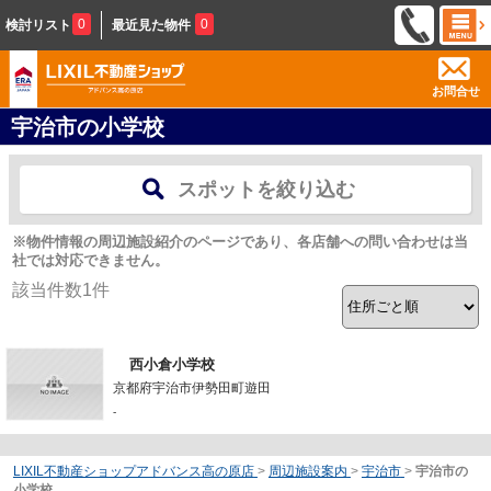
0
0
検討リスト
最近見た物件
お問合せ
宇治市の小学校
スポットを絞り込む
※物件情報の周辺施設紹介のページであり、各店舗への問い合わせは当
社では対応できません。
該当件数
1
件
西小倉小学校
京都府宇治市伊勢田町遊田
-
LIXIL不動産ショップアドバンス高の原店
>
周辺施設案内
>
宇治市
>
宇治市の
小学校