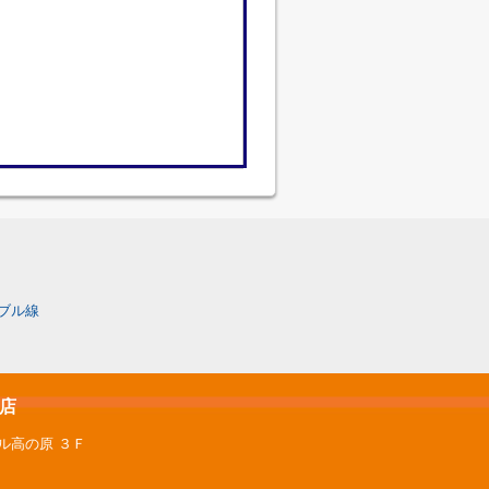
ブル線
原店
ル高の原 ３Ｆ