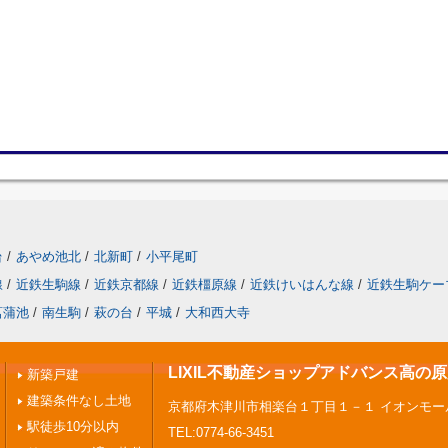
台
/
あやめ池北
/
北新町
/
小平尾町
線
/
近鉄生駒線
/
近鉄京都線
/
近鉄橿原線
/
近鉄けいはんな線
/
近鉄生駒ケー
菖蒲池
/
南生駒
/
萩の台
/
平城
/
大和西大寺
LIXIL不動産ショップアドバンス高の
新築戸建
建築条件なし土地
京都府木津川市相楽台１丁目１－１ イオンモー
駅徒歩10分以内
TEL:0774-66-3451