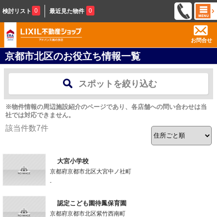
0
0
検討リスト
最近見た物件
お問合せ
京都市北区のお役立ち情報一覧
スポットを絞り込む
※物件情報の周辺施設紹介のページであり、各店舗への問い合わせは当
社では対応できません。
該当件数
7
件
大宮小学校
京都府京都市北区大宮中ノ社町
-
認定こども園待鳳保育園
京都府京都市北区紫竹西南町