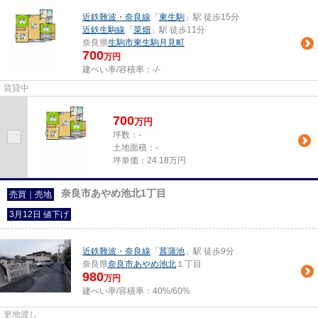
近鉄難波・奈良線
「
東生駒
」駅 徒歩15分
近鉄生駒線
「
菜畑
」駅 徒歩11分
奈良県
生駒市
東生駒月見町
700
万円
建ぺい率/容積率：
-/-
賃貸中
700
万
円
坪数：-
土地面積：-
坪単価：24.18万円
奈良市あやめ池北1丁目
売買｜売地
3月12日 値下げ
近鉄難波・奈良線
「
菖蒲池
」駅 徒歩9分
奈良県
奈良市
あやめ池北
１丁目
980
万円
建ぺい率/容積率：
40%/60%
更地渡し