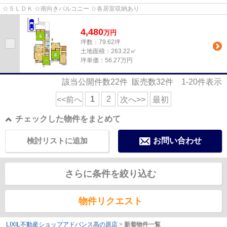
☆５ＬＤＫ ☆南向きバルコニー ☆各居室収納あり
4,480
万
円
坪数：79.62坪
土地面積：263.22㎡
坪単価：56.27万円
該当公開件数
22
件 販売数
32
件
1-20
件表示
1
2
<<前へ
次へ>>
最初
チェックした物件をまとめて
検討リストに追加
お問い合わせ
さらに条件を絞り込む
物件リクエスト
LIXIL不動産ショップアドバンス高の原店
>
新着物件一覧