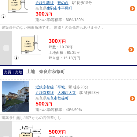
近鉄生駒線
「
萩の台
」駅 徒歩15分
奈良県
生駒市
小平尾町
300
万円
建ぺい率/容積率：
60%/180%
建築条件のない南東角地です。 道路との高低差もありません。
300
万
円
坪数：19.76坪
土地面積：65.35㎡
坪単価：15.18万円
土地 奈良市秋篠町
売買｜売地
近鉄京都線
「
平城
」駅 徒歩20分
近鉄京都線
「
大和西大寺
」駅 徒歩23分
奈良県
奈良市
秋篠町
500
万円
建ぺい率/容積率：
40%/60%
建築条件無し/道路からの高低差なし
500
万
円