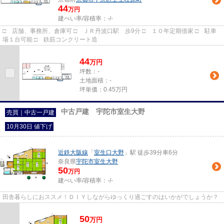
44
万円
建ぺい率/容積率：
-/-
□ 店舗、事務所、倉庫可 □ ＪＲ丹波口駅 歩9分 □ １０年定期借家 □ 駐車
場１台可能 □ 鉄筋コンクリート造
44
万
円
坪数：-
土地面積：-
坪単価：0.45万円
中古戸建 宇陀市室生大野
売買｜中古一戸建
10月30日 値下げ
近鉄大阪線
「
室生口大野
」駅 徒歩39分車6分
奈良県
宇陀市
室生大野
50
万円
建ぺい率/容積率：
-/-
田舎暮らしにおススメ！ＤＩＹしながらゆっくり過ごすのはいかがでしょうか？
50
万
円