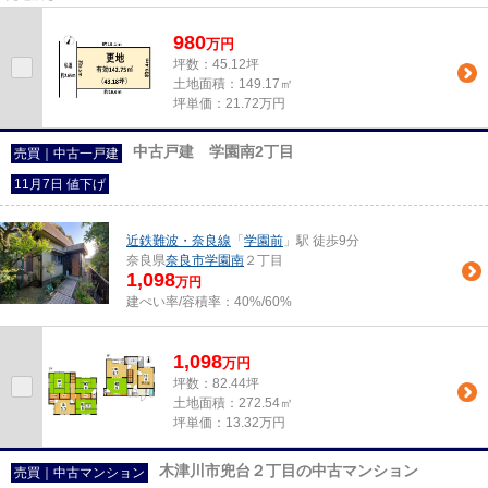
980
万
円
坪数：45.12坪
土地面積：149.17㎡
坪単価：21.72万円
中古戸建 学園南2丁目
売買｜中古一戸建
11月7日 値下げ
近鉄難波・奈良線
「
学園前
」駅 徒歩9分
奈良県
奈良市
学園南
２丁目
1,098
万円
建ぺい率/容積率：
40%/60%
1,098
万
円
坪数：82.44坪
土地面積：272.54㎡
坪単価：13.32万円
木津川市兜台２丁目の中古マンション
売買｜中古マンション