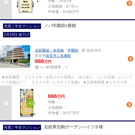
坪数：29.61坪
土地面積：97.91㎡
坪単価：16.89万円
ノバ学園前3番館
売買｜中古マンション
2月19日 値下げ
近鉄難波・奈良線
「
学園前
」駅 徒歩26分
奈良県
奈良市
二名東町
666
万円
建ぺい率/容積率：
-/-
★改装履歴 ２０１５年（全室クロス張替え、床上張り、コンロ交換、レンジフ
ード交換など） ２０２４年（ＬＤＫドア交換） ★北東角部屋 ★１９９４年築
★オートロック、エレベータあり
666
万
円
坪数：-
土地面積：-
坪単価：36.57万円
近鉄東生駒ガーデンハイツＢ棟
売買｜中古マンション