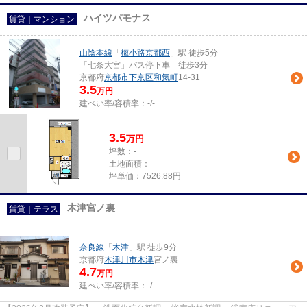
ハイツパモナス
賃貸｜マンション
山陰本線
「
梅小路京都西
」駅 徒歩5分
「七条大宮」バス停下車 徒歩3分
京都府
京都市下京区
和気町
14-31
3.5
万円
建ぺい率/容積率：
-/-
3.5
万
円
坪数：-
土地面積：-
坪単価：7526.88円
木津宮ノ裏
賃貸｜テラス
奈良線
「
木津
」駅 徒歩9分
京都府
木津川市
木津
宮ノ裏
4.7
万円
建ぺい率/容積率：
-/-