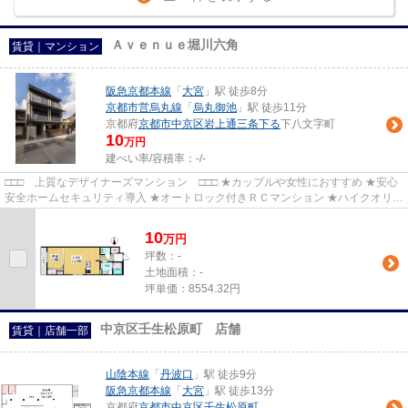
Ａｖｅｎｕｅ堀川六角
賃貸｜マンション
阪急京都本線
「
大宮
」駅 徒歩8分
京都市営烏丸線
「
烏丸御池
」駅 徒歩11分
京都府
京都市中京区
岩上通三条下る
下八文字町
10
万円
建ぺい率/容積率：
-/-
□□□ 上質なデザイナーズマンション □□□ ★カップルや女性におすすめ ★安心
安全ホームセキュリティ導入 ★オートロック付きＲＣマンション ★ハイクオリテ
ィーな充実設備
10
万
円
坪数：-
土地面積：-
坪単価：8554.32円
中京区壬生松原町 店舗
賃貸｜店舗一部
山陰本線
「
丹波口
」駅 徒歩9分
阪急京都本線
「
大宮
」駅 徒歩13分
京都府
京都市中京区
壬生松原町