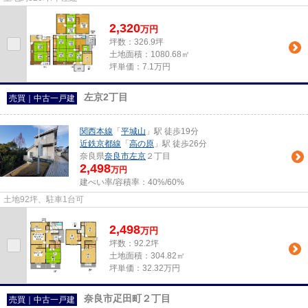
2,320
万
円
坪数：326.9坪
土地面積：1080.68㎡
坪単価：7.1万円
左京2丁目
売買｜中古一戸建
関西本線
「
平城山
」駅 徒歩19分
近鉄京都線
「
高の原
」駅 徒歩26分
奈良県
奈良市
左京
２丁目
2,498
万円
建ぺい率/容積率：
40%/60%
土地92坪、駐車1台可
2,498
万
円
坪数：92.2坪
土地面積：304.82㎡
坪単価：32.32万円
奈良市疋田町２丁目
売買｜中古一戸建