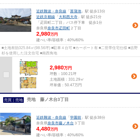
近鉄難波・奈良線
「
菖蒲池
」駅 徒歩13分
近鉄京都線
「
大和西大寺
」駅 徒歩21分
「疋田町二丁目」バス停下車 徒歩1分
奈良県
奈良市
疋田町
２丁目
2,980
万円
建ぺい率/容積率：
40%/60%
■土地有効325.84㎡(98.56坪) ■駐車４台可 ■カーポート有 ■二世帯住宅仕様 ■吉野
杉を使用した注文住宅 ■南西角地
2,980
万
円
坪数：100.21坪
土地面積：331.29㎡
坪単価：50.47万円
売地 藤ノ木台3丁目
売買｜売地
近鉄難波・奈良線
「
学園前
」駅 徒歩38分
奈良県
奈良市
藤ノ木台
３丁目
4,480
万円
建ぺい率/容積率：
40%/60%