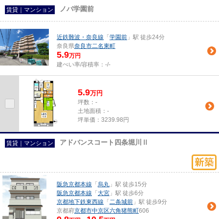
ノバ学園前
賃貸｜マンション
近鉄難波・奈良線
「
学園前
」駅 徒歩24分
奈良県
奈良市
二名東町
5.9
万円
建ぺい率/容積率：
-/-
5.9
万
円
坪数：-
土地面積：-
坪単価：3239.98円
アドバンスコート四条堀川Ⅱ
賃貸｜マンション
阪急京都本線
「
烏丸
」駅 徒歩15分
阪急京都本線
「
大宮
」駅 徒歩6分
京都地下鉄東西線
「
二条城前
」駅 徒歩9分
京都府
京都市中京区
六角猪熊町
606