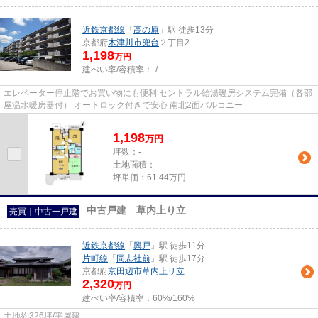
近鉄京都線
「
高の原
」駅 徒歩13分
京都府
木津川市
兜台
２丁目2
1,198
万円
建ぺい率/容積率：
-/-
エレベーター停止階でお買い物にも便利 セントラル給湯暖房システム完備（各部
屋温水暖房器付） オートロック付きで安心 南北2面バルコニー
1,198
万
円
坪数：-
土地面積：-
坪単価：61.44万円
中古戸建 草内上り立
売買｜中古一戸建
近鉄京都線
「
興戸
」駅 徒歩11分
片町線
「
同志社前
」駅 徒歩17分
京都府
京田辺市
草内上リ立
2,320
万円
建ぺい率/容積率：
60%/160%
土地約326坪/平屋建