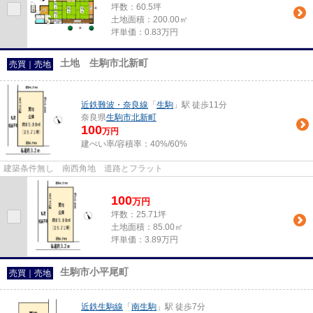
坪数：60.5坪
土地面積：200.00㎡
坪単価：0.83万円
土地 生駒市北新町
売買｜売地
近鉄難波・奈良線
「
生駒
」駅 徒歩11分
奈良県
生駒市
北新町
100
万円
建ぺい率/容積率：
40%/60%
建築条件無し 南西角地 道路とフラット
100
万
円
坪数：25.71坪
土地面積：85.00㎡
坪単価：3.89万円
生駒市小平尾町
売買｜売地
近鉄生駒線
「
南生駒
」駅 徒歩7分