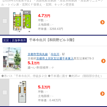
【2026年3月改装予定】 ・洗面化粧台新調 ・浴室水栓新調 ・浴室床リニューア
ル ・トイレ床・玄関ＣＦ張替え ・玄関、キッチン壁塗装
4.7
万
円
坪数：-
土地面積：-
坪単価：3268.43円
千本今出川【和田野ビル３階】
賃貸｜店舗事務所
京都市営烏丸線
「
今出川
」駅
京都府
京都市上京区
五辻通千本東入
西五辻東町78-3
5.1
万円
建ぺい率/容積率：
-/-
◆市バス「千本今出川」停徒歩２分 ◆千本通に面す ◆約35㎡（階段部分含む）
5.1
万
円
坪数：-
土地面積：-
坪単価：0.48万円