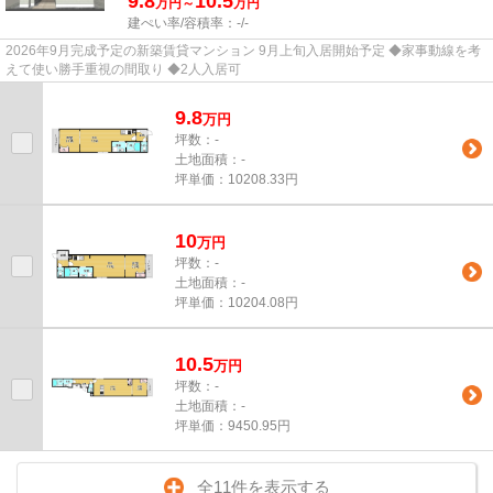
9.8
10.5
万円～
万円
建ぺい率/容積率：
-/-
2026年9月完成予定の新築賃貸マンション 9月上旬入居開始予定 ◆家事動線を考
えて使い勝手重視の間取り ◆2人入居可
9.8
万
円
坪数：-
土地面積：-
坪単価：10208.33円
10
万
円
坪数：-
土地面積：-
坪単価：10204.08円
10.5
万
円
坪数：-
土地面積：-
坪単価：9450.95円
全11件を表示する