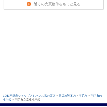
近くの売買物件をもっと見る
LIXIL不動産ショップアドバンス高の原店
>
周辺施設案内
>
宇陀市
>
宇陀市の
小学校
>
宇陀市立室生小学校