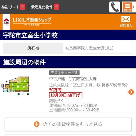
0
0
検討リスト
最近見た物件
お問合せ
宇陀市立室生小学校
所在地
奈良県宇陀市室生大野1912
施設周辺の物件
売買｜中古一戸建
中古戸建 宇陀市室生大野
近鉄大阪線「室生口大野」駅 徒歩39分車6分
50万円
10月30日 値下げ
間取:
5K
建物面積:
79.07㎡ / 23.91坪
土地面積:
200.00㎡ / 60.49坪
近くの賃貸物件をもっと見る