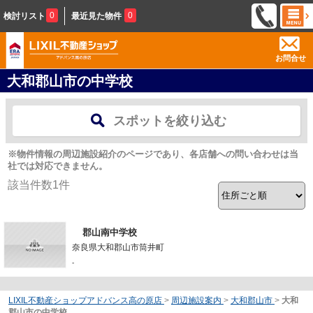
0
0
検討リスト
最近見た物件
お問合せ
大和郡山市の中学校
スポットを絞り込む
※物件情報の周辺施設紹介のページであり、各店舗への問い合わせは当
社では対応できません。
該当件数
1
件
郡山南中学校
奈良県大和郡山市筒井町
-
LIXIL不動産ショップアドバンス高の原店
>
周辺施設案内
>
大和郡山市
>
大和
郡山市の中学校