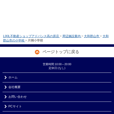
LIXIL不動産ショップアドバンス高の原店
>
周辺施設案内
>
大和郡山市
>
大和
郡山市の小学校
>
片桐小学校
ページトップに戻る
営業時間:10:00～20:00
定休日:(なし)
ホーム
会社概要
お問い合わせ
PCサイト