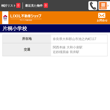
0
0
検討リスト
最近見た物件
お問合せ
片桐小学校
所在地
奈良県大和郡山市池之内町117
関西本線 大和小泉駅
交通
近鉄橿原線 筒井駅