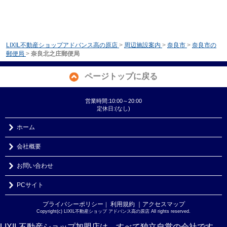
LIXIL不動産ショップアドバンス高の原店
>
周辺施設案内
>
奈良市
>
奈良市の
郵便局
>
奈良北之庄郵便局
ページトップに戻る
営業時間:10:00～20:00
定休日:(なし)
ホーム
会社概要
お問い合わせ
PCサイト
プライバシーポリシー
利用規約
｜アクセスマップ
｜
Copyright(c) LIXIL不動産ショップ アドバンス高の原店 All rights reserved.
LIXIL不動産ショップ加盟店は、すべて独立自営の会社です。