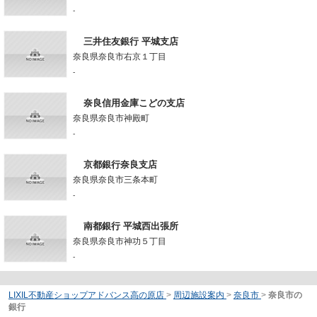
-
三井住友銀行 平城支店
奈良県奈良市右京１丁目
-
奈良信用金庫こどの支店
奈良県奈良市神殿町
-
京都銀行奈良支店
奈良県奈良市三条本町
-
南都銀行 平城西出張所
奈良県奈良市神功５丁目
-
LIXIL不動産ショップアドバンス高の原店
>
周辺施設案内
>
奈良市
>
奈良市の
銀行