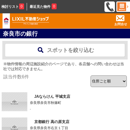
0
0
検討リスト
最近見た物件
お問合せ
奈良市の銀行
スポットを絞り込む
※物件情報の周辺施設紹介のページであり、各店舗への問い合わせは当
社では対応できません。
該当件数
6
件
JAならけん 平城支店
奈良県奈良市秋篠町
-
京都銀行 高の原支店
奈良県奈良市右京１丁目