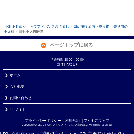
LIXIL不動産ショップアドバンス高の原店
>
周辺施設案内
>
奈良市
>
奈良市の
小児科
>
田中小児科医院
ページトップに戻る
営業時間:10:00～20:00
定休日:(なし)
ホーム
会社概要
お問い合わせ
PCサイト
プライバシーポリシー
利用規約
｜アクセスマップ
｜
Copyright(c) LIXIL不動産ショップ アドバンス高の原店 All rights reserved.
LIXIL不動産ショップ加盟店は、すべて独立自営の会社です。