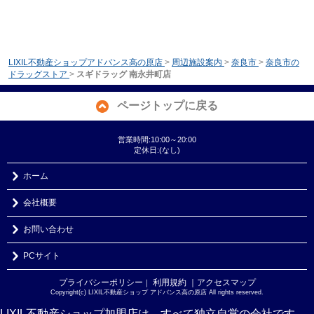
LIXIL不動産ショップアドバンス高の原店
>
周辺施設案内
>
奈良市
>
奈良市の
ドラッグストア
>
スギドラッグ 南永井町店
ページトップに戻る
営業時間:10:00～20:00
定休日:(なし)
ホーム
会社概要
お問い合わせ
PCサイト
プライバシーポリシー
利用規約
｜アクセスマップ
｜
Copyright(c) LIXIL不動産ショップ アドバンス高の原店 All rights reserved.
LIXIL不動産ショップ加盟店は、すべて独立自営の会社です。