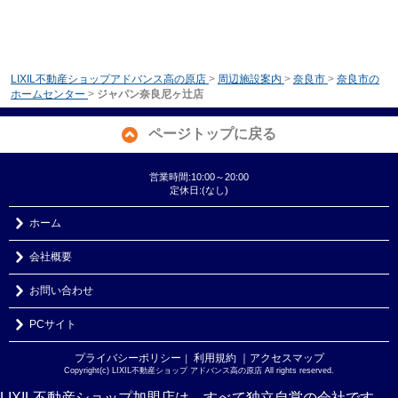
LIXIL不動産ショップアドバンス高の原店
>
周辺施設案内
>
奈良市
>
奈良市の
ホームセンター
>
ジャパン奈良尼ヶ辻店
ページトップに戻る
営業時間:10:00～20:00
定休日:(なし)
ホーム
会社概要
お問い合わせ
PCサイト
プライバシーポリシー
利用規約
｜アクセスマップ
｜
Copyright(c) LIXIL不動産ショップ アドバンス高の原店 All rights reserved.
LIXIL不動産ショップ加盟店は、すべて独立自営の会社です。