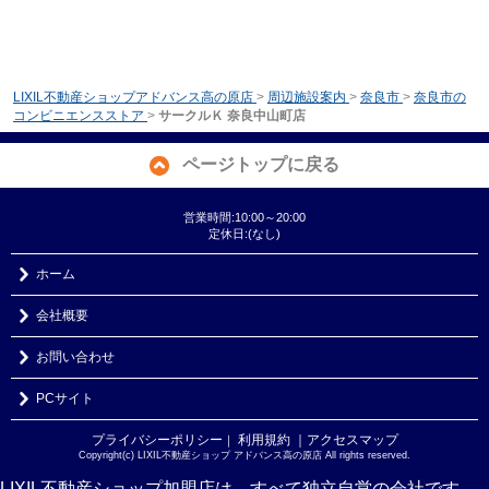
LIXIL不動産ショップアドバンス高の原店
>
周辺施設案内
>
奈良市
>
奈良市の
コンビニエンスストア
>
サークルＫ 奈良中山町店
ページトップに戻る
営業時間:10:00～20:00
定休日:(なし)
ホーム
会社概要
お問い合わせ
PCサイト
プライバシーポリシー
利用規約
｜アクセスマップ
｜
Copyright(c) LIXIL不動産ショップ アドバンス高の原店 All rights reserved.
LIXIL不動産ショップ加盟店は、すべて独立自営の会社です。