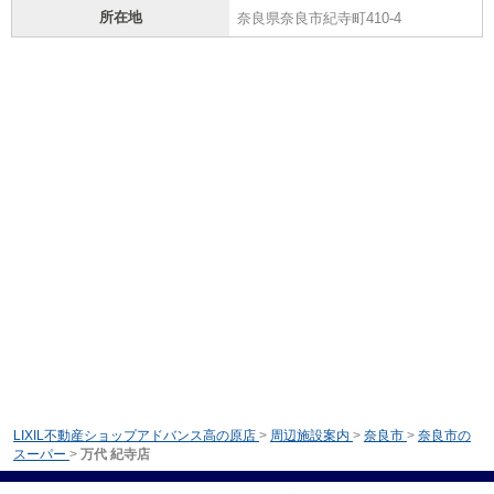
所在地
奈良県奈良市紀寺町410-4
LIXIL不動産ショップアドバンス高の原店
>
周辺施設案内
>
奈良市
>
奈良市の
スーパー
>
万代 紀寺店