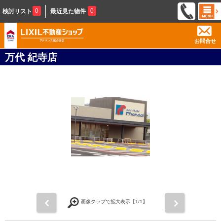
0
0
検討リスト
最近見た物件
お問合せ
万代 紀寺店
前
次
画像タップで拡大表示【
1
/1】