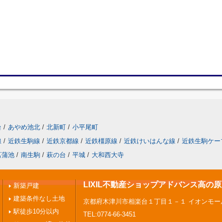
台
/
あやめ池北
/
北新町
/
小平尾町
線
/
近鉄生駒線
/
近鉄京都線
/
近鉄橿原線
/
近鉄けいはんな線
/
近鉄生駒ケー
菖蒲池
/
南生駒
/
萩の台
/
平城
/
大和西大寺
LIXIL不動産ショップアドバンス高の
新築戸建
建築条件なし土地
京都府木津川市相楽台１丁目１－１ イオンモー
駅徒歩10分以内
TEL:0774-66-3451