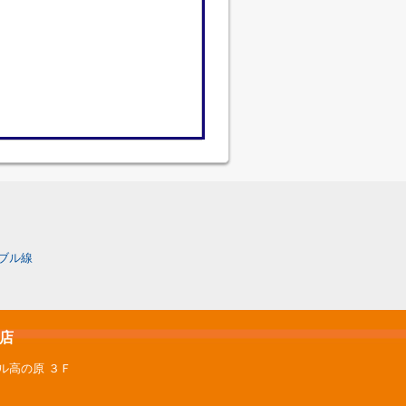
ブル線
原店
ル高の原 ３Ｆ