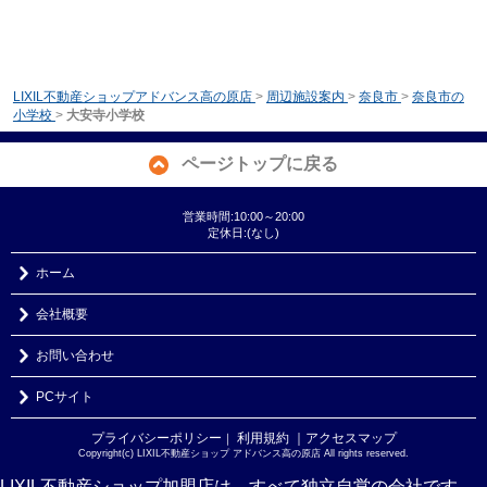
LIXIL不動産ショップアドバンス高の原店
>
周辺施設案内
>
奈良市
>
奈良市の
小学校
>
大安寺小学校
ページトップに戻る
営業時間:10:00～20:00
定休日:(なし)
ホーム
会社概要
お問い合わせ
PCサイト
プライバシーポリシー
利用規約
｜アクセスマップ
｜
Copyright(c) LIXIL不動産ショップ アドバンス高の原店 All rights reserved.
LIXIL不動産ショップ加盟店は、すべて独立自営の会社です。