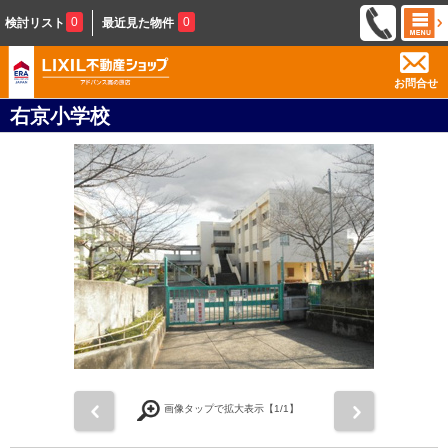
0
0
検討リスト
最近見た物件
お問合せ
右京小学校
前
次
画像タップで拡大表示【
1
/1】