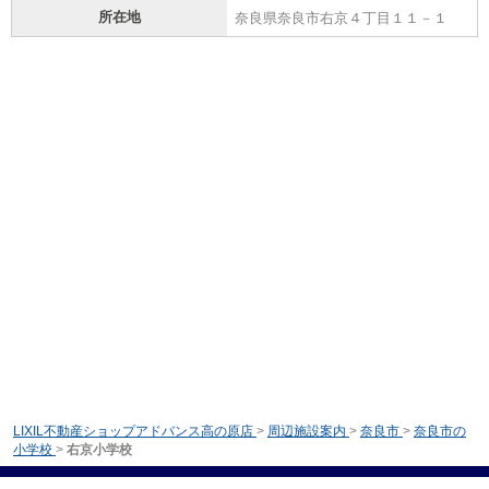
所在地
奈良県奈良市右京４丁目１１－１
LIXIL不動産ショップアドバンス高の原店
>
周辺施設案内
>
奈良市
>
奈良市の
小学校
>
右京小学校