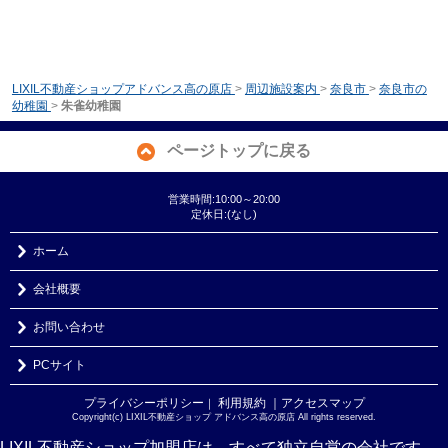
LIXIL不動産ショップアドバンス高の原店
>
周辺施設案内
>
奈良市
>
奈良市の
幼稚園
>
朱雀幼稚園
ページトップに戻る
営業時間:10:00～20:00
定休日:(なし)
ホーム
会社概要
お問い合わせ
PCサイト
プライバシーポリシー
利用規約
｜アクセスマップ
｜
Copyright(c) LIXIL不動産ショップ アドバンス高の原店 All rights reserved.
LIXIL不動産ショップ加盟店は、すべて独立自営の会社です。