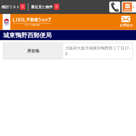
0
0
検討リスト
最近見た物件
お問合せ
城東鴨野西郵便局
大阪府大阪市城東区鴫野西２丁目17-
所在地
9