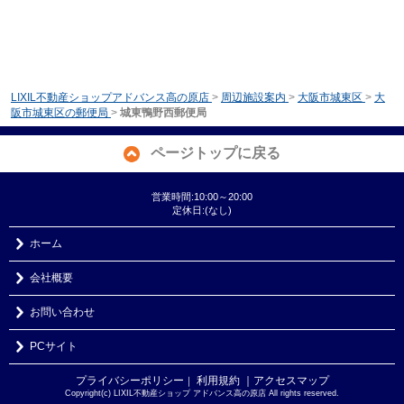
LIXIL不動産ショップアドバンス高の原店
>
周辺施設案内
>
大阪市城東区
>
大
阪市城東区の郵便局
>
城東鴨野西郵便局
ページトップに戻る
営業時間:10:00～20:00
定休日:(なし)
ホーム
会社概要
お問い合わせ
PCサイト
プライバシーポリシー
利用規約
｜アクセスマップ
｜
Copyright(c) LIXIL不動産ショップ アドバンス高の原店 All rights reserved.